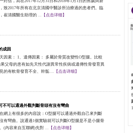
一封信，寫在2017年12月31日和2018年1月1日的舊歲與新
，致2017年所有在北京清國中醫診所治療過的患者們。臨
，崔清國醫生助理的 ...
【点击详细】
的成因
天因素： 1、遺傳因素： 多屬於骨質改變性O型腿。比較
如果父母的患有如先天性代謝異常性疾病或遺傳性骨發育異
見的有軟骨發育不全、幹骺....
【点击详细】
可不可以通過外觀判斷骨頭有沒有彎曲
在網上有很多的內容說：O型腿可以通過外觀自己來判斷
沒有彎曲。說通過1個實驗就可以判斷O型腿是不是小腿骨
(內容來自互聯網)先對 ...
【点击详细】