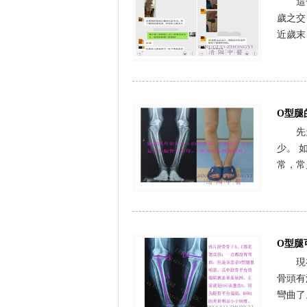
這
歲之交
近歲末
O型腿
先
少。 
常，常
O型腿
現
骨頭有
彎曲了。