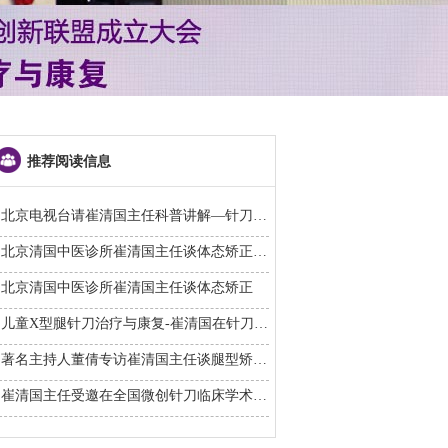
推荐阅读信息
北京电视台请崔清国主任科普讲解—针刀如何治疗O型腿
北京清国中医诊所崔清国主任谈体态矫正（视频二）
北京清国中医诊所崔清国主任谈体态矫正
儿童X型腿针刀治疗与康复-崔清国在针刀医学分会学术年会做专题报告
著名主持人董倩专访崔清国主任谈腿型矫正—针刀治疗O型腿和X型腿
崔清国主任受邀在全国微创针刀临床学术经验交流会上做专题报告——成人臀肌挛缩症的针刀治疗