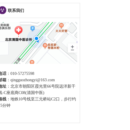
联系我们
电话
：010-57275598
邮箱
：qingguozhongyi@163.com
地址
：北京市朝阳区霞光里66号院远洋新干
线-C座底商C08(清国中医)
路线
：地铁10号线至三元桥站C2口，步行约
15分钟