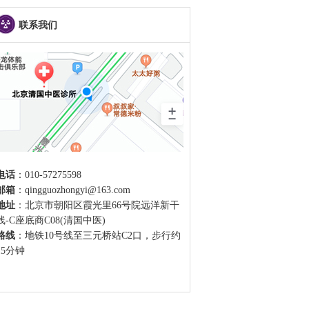
联系我们
电话
：010-57275598
邮箱
：qingguozhongyi@163.com
地址
：北京市朝阳区霞光里66号院远洋新干
线-C座底商C08(清国中医)
路线
：地铁10号线至三元桥站C2口，步行约
15分钟