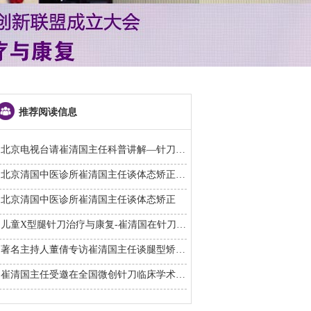
推荐阅读信息
北京电视台请崔清国主任科普讲解—针刀如何治疗O型腿
北京清国中医诊所崔清国主任谈体态矫正（视频二）
北京清国中医诊所崔清国主任谈体态矫正
儿童X型腿针刀治疗与康复-崔清国在针刀医学分会学术年会做专题报告
著名主持人董倩专访崔清国主任谈腿型矫正—针刀治疗O型腿和X型腿
崔清国主任受邀在全国微创针刀临床学术经验交流会上做专题报告——成人臀肌挛缩症的针刀治疗